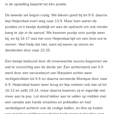
in de opstelling beperkt tot één positie.
De tweede set begon rustig. We bleven goed bij tot 9-9, daarna
liep Heijendaal even weg naar 13-9. Maar toen waren de
posities zo’n beetje duidelijk en was de opdracht om ook minder
bang te zijn in de aanval. We kwamen puntje voor puntje weer
bij, en bij 16-17 was het voor Heijendaal tijd om een time-out te
nemen. Veel hielp dat niet, want wij waren op stoom en
denderden door naar 22-25.
Een beetje beduusd door dit onverwachte succes begonnen we
wat te voorzichtig aan de derde set. Een achterstand van 5-0
werd door een servicebeurt van Marjolein echter weer
rechtgetrokken tot 5-5 en daarna serveerde Monique door naar
6-9. Heijendaal kwam weer terug en liep meteen ook wat uit tot
16-13 en zelfs 19-14, maar daarna kwamen zij er eigenlijk niet
meer aan te pas. Lot stond lekker aan te vallen op midden met
een variatie aan harde smashes en prikballen en had
verdedigend achterin ook de nodige ballen, en Ans op buiten
was met haar middenaanvalsslag lastig tegen te houden voor