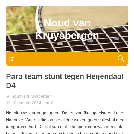
Noud van
Kruysbergen
Bovenmenu
Para-team stunt tegen Heijendaal
D4
noudvankruysbergen
10 januari 2014
0
Het nieuwe jaar begon goed. De lijst van fitte speelsters: Lot en
Hanneke. Waarbij die laatste al drie weken geen volleybal meer
aangeraakt had. De lijst van niet-fitte speelsters was een stuk
langer: Susanne had een ontsteking in haar voet en deed niet