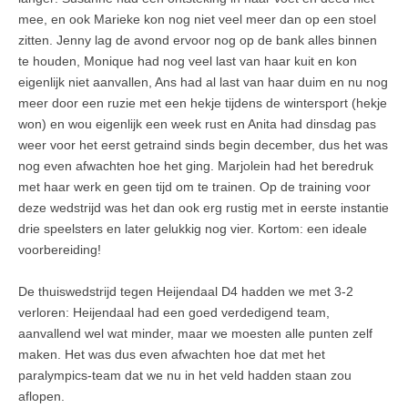
mee, en ook Marieke kon nog niet veel meer dan op een stoel
zitten. Jenny lag de avond ervoor nog op de bank alles binnen
te houden, Monique had nog veel last van haar kuit en kon
eigenlijk niet aanvallen, Ans had al last van haar duim en nu nog
meer door een ruzie met een hekje tijdens de wintersport (hekje
won) en wou eigenlijk een week rust en Anita had dinsdag pas
weer voor het eerst getraind sinds begin december, dus het was
nog even afwachten hoe het ging. Marjolein had het beredruk
met haar werk en geen tijd om te trainen. Op de training voor
deze wedstrijd was het dan ook erg rustig met in eerste instantie
drie speelsters en later gelukkig nog vier. Kortom: een ideale
voorbereiding!
De thuiswedstrijd tegen Heijendaal D4 hadden we met 3-2
verloren: Heijendaal had een goed verdedigend team,
aanvallend wel wat minder, maar we moesten alle punten zelf
maken. Het was dus even afwachten hoe dat met het
paralympics-team dat we nu in het veld hadden staan zou
aflopen.