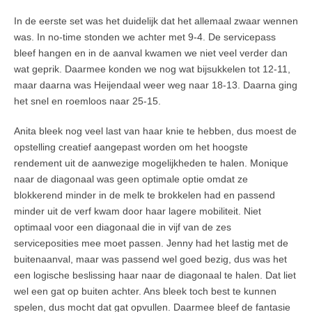
In de eerste set was het duidelijk dat het allemaal zwaar wennen
was. In no-time stonden we achter met 9-4. De servicepass
bleef hangen en in de aanval kwamen we niet veel verder dan
wat geprik. Daarmee konden we nog wat bijsukkelen tot 12-11,
maar daarna was Heijendaal weer weg naar 18-13. Daarna ging
het snel en roemloos naar 25-15.
Anita bleek nog veel last van haar knie te hebben, dus moest de
opstelling creatief aangepast worden om het hoogste
rendement uit de aanwezige mogelijkheden te halen. Monique
naar de diagonaal was geen optimale optie omdat ze
blokkerend minder in de melk te brokkelen had en passend
minder uit de verf kwam door haar lagere mobiliteit. Niet
optimaal voor een diagonaal die in vijf van de zes
serviceposities mee moet passen. Jenny had het lastig met de
buitenaanval, maar was passend wel goed bezig, dus was het
een logische beslissing haar naar de diagonaal te halen. Dat liet
wel een gat op buiten achter. Ans bleek toch best te kunnen
spelen, dus mocht dat gat opvullen. Daarmee bleef de fantasie