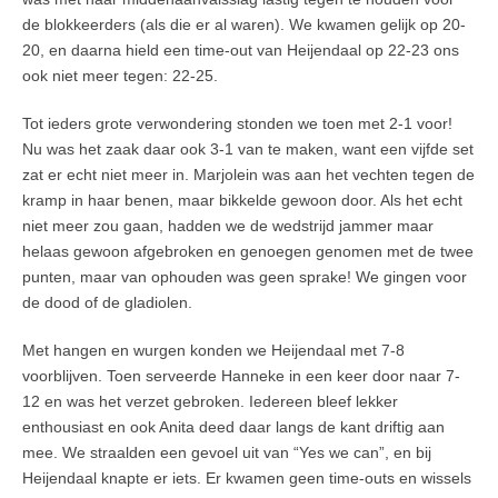
de blokkeerders (als die er al waren). We kwamen gelijk op 20-
20, en daarna hield een time-out van Heijendaal op 22-23 ons
ook niet meer tegen: 22-25.
Tot ieders grote verwondering stonden we toen met 2-1 voor!
Nu was het zaak daar ook 3-1 van te maken, want een vijfde set
zat er echt niet meer in. Marjolein was aan het vechten tegen de
kramp in haar benen, maar bikkelde gewoon door. Als het echt
niet meer zou gaan, hadden we de wedstrijd jammer maar
helaas gewoon afgebroken en genoegen genomen met de twee
punten, maar van ophouden was geen sprake! We gingen voor
de dood of de gladiolen.
Met hangen en wurgen konden we Heijendaal met 7-8
voorblijven. Toen serveerde Hanneke in een keer door naar 7-
12 en was het verzet gebroken. Iedereen bleef lekker
enthousiast en ook Anita deed daar langs de kant driftig aan
mee. We straalden een gevoel uit van “Yes we can”, en bij
Heijendaal knapte er iets. Er kwamen geen time-outs en wissels