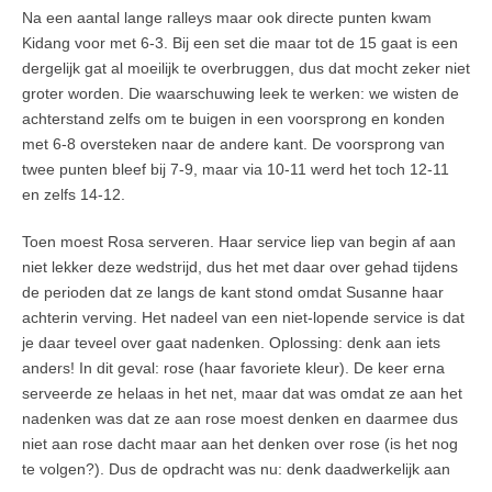
Na een aantal lange ralleys maar ook directe punten kwam
Kidang voor met 6-3. Bij een set die maar tot de 15 gaat is een
dergelijk gat al moeilijk te overbruggen, dus dat mocht zeker niet
groter worden. Die waarschuwing leek te werken: we wisten de
achterstand zelfs om te buigen in een voorsprong en konden
met 6-8 oversteken naar de andere kant. De voorsprong van
twee punten bleef bij 7-9, maar via 10-11 werd het toch 12-11
en zelfs 14-12.
Toen moest Rosa serveren. Haar service liep van begin af aan
niet lekker deze wedstrijd, dus het met daar over gehad tijdens
de perioden dat ze langs de kant stond omdat Susanne haar
achterin verving. Het nadeel van een niet-lopende service is dat
je daar teveel over gaat nadenken. Oplossing: denk aan iets
anders! In dit geval: rose (haar favoriete kleur). De keer erna
serveerde ze helaas in het net, maar dat was omdat ze aan het
nadenken was dat ze aan rose moest denken en daarmee dus
niet aan rose dacht maar aan het denken over rose (is het nog
te volgen?). Dus de opdracht was nu: denk daadwerkelijk aan