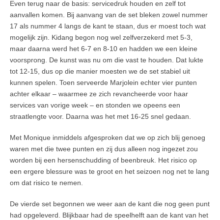
Even terug naar de basis: servicedruk houden en zelf tot
aanvallen komen. Bij aanvang van de set bleken zowel nummer
17 als nummer 4 langs de kant te staan, dus er moest toch wat
mogelijk zijn. Kidang begon nog wel zelfverzekerd met 5-3,
maar daarna werd het 6-7 en 8-10 en hadden we een kleine
voorsprong. De kunst was nu om die vast te houden. Dat lukte
tot 12-15, dus op die manier moesten we de set stabiel uit
kunnen spelen. Toen serveerde Marjolein echter vier punten
achter elkaar – waarmee ze zich revancheerde voor haar
services van vorige week – en stonden we opeens een
straatlengte voor. Daarna was het met 16-25 snel gedaan.
Met Monique inmiddels afgesproken dat we op zich blij genoeg
waren met die twee punten en zij dus alleen nog ingezet zou
worden bij een hersenschudding of beenbreuk. Het risico op
een ergere blessure was te groot en het seizoen nog net te lang
om dat risico te nemen.
De vierde set begonnen we weer aan de kant die nog geen punt
had opgeleverd. Blijkbaar had de speelhelft aan de kant van het