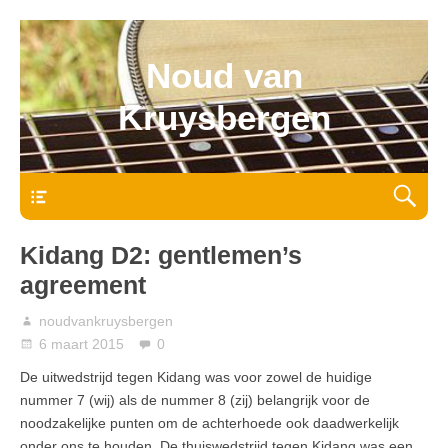
Noud van
Kruysbergen
Bovenmenu
Kidang D2: gentlemen’s
agreement
noudvankruysbergen
6 maart 2015
0
De uitwedstrijd tegen Kidang was voor zowel de huidige
nummer 7 (wij) als de nummer 8 (zij) belangrijk voor de
noodzakelijke punten om de achterhoede ook daadwerkelijk
onder ons te houden. De thuiswedstrijd tegen Kidang was een