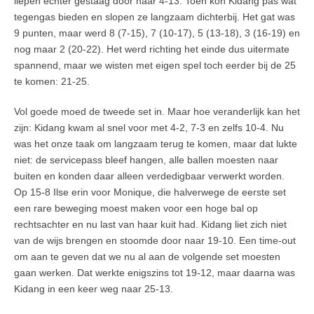
liepen echter gestaag door naar 4-13. Toen kon Kidang pas wat
tegengas bieden en slopen ze langzaam dichterbij. Het gat was
9 punten, maar werd 8 (7-15), 7 (10-17), 5 (13-18), 3 (16-19) en
nog maar 2 (20-22). Het werd richting het einde dus uitermate
spannend, maar we wisten met eigen spel toch eerder bij de 25
te komen: 21-25.
Vol goede moed de tweede set in. Maar hoe veranderlijk kan het
zijn: Kidang kwam al snel voor met 4-2, 7-3 en zelfs 10-4. Nu
was het onze taak om langzaam terug te komen, maar dat lukte
niet: de servicepass bleef hangen, alle ballen moesten naar
buiten en konden daar alleen verdedigbaar verwerkt worden.
Op 15-8 Ilse erin voor Monique, die halverwege de eerste set
een rare beweging moest maken voor een hoge bal op
rechtsachter en nu last van haar kuit had. Kidang liet zich niet
van de wijs brengen en stoomde door naar 19-10. Een time-out
om aan te geven dat we nu al aan de volgende set moesten
gaan werken. Dat werkte enigszins tot 19-12, maar daarna was
Kidang in een keer weg naar 25-13.