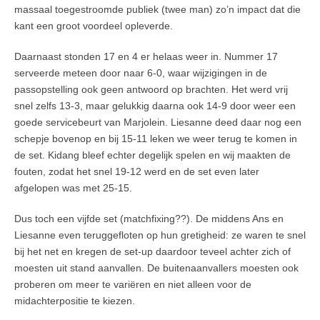
massaal toegestroomde publiek (twee man) zo’n impact dat die
kant een groot voordeel opleverde.
Daarnaast stonden 17 en 4 er helaas weer in. Nummer 17
serveerde meteen door naar 6-0, waar wijzigingen in de
passopstelling ook geen antwoord op brachten. Het werd vrij
snel zelfs 13-3, maar gelukkig daarna ook 14-9 door weer een
goede servicebeurt van Marjolein. Liesanne deed daar nog een
schepje bovenop en bij 15-11 leken we weer terug te komen in
de set. Kidang bleef echter degelijk spelen en wij maakten de
fouten, zodat het snel 19-12 werd en de set even later
afgelopen was met 25-15.
Dus toch een vijfde set (matchfixing??). De middens Ans en
Liesanne even teruggefloten op hun gretigheid: ze waren te snel
bij het net en kregen de set-up daardoor teveel achter zich of
moesten uit stand aanvallen. De buitenaanvallers moesten ook
proberen om meer te variëren en niet alleen voor de
midachterpositie te kiezen.