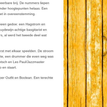
ieerbare brij. De nummers liepen
onder hoogtepunten helaas. Een
niet in overeenstemming.
 Geen gedoe: een Hagstrom en
dewijn-achtige basgitarist en
s, al werd het tweede deel wat
eerst met elkaar speelden. De stroom
rapte, een drummer die even weg was
retsch en Les Paul/Jazzmaster
 en staart.
per Outfit en Boolean. Een terechte