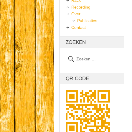
Rack
Recording
Over
Publicaties
Contact
ZOEKEN
QR-CODE