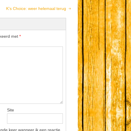
K’s Choice: weer helemaal terug
rkeerd met
*
Site
ende keer wanneer ik een reactie