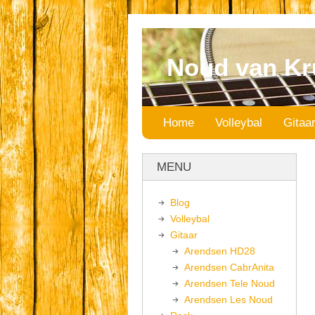
Noud van Kr
Home
Volleybal
Gitaa
MENU
Blog
Volleybal
Gitaar
Arendsen HD28
Arendsen CabrAnita
Arendsen Tele Noud
Arendsen Les Noud