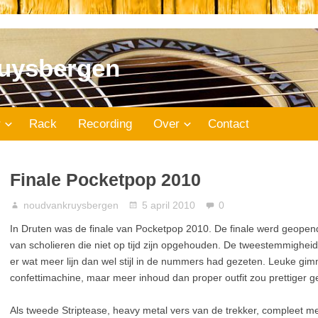
uysbergen
r
Rack
Recording
Over
Contact
Finale Pocketpop 2010
noudvankruysbergen
5 april 2010
0
In Druten was de finale van Pocketpop 2010. De finale werd geopend 
van scholieren die niet op tijd zijn opgehouden. De tweestemmighei
er wat meer lijn dan wel stijl in de nummers had gezeten. Leuke gi
confettimachine, maar meer inhoud dan proper outfit zou prettiger ge
Als tweede Striptease, heavy metal vers van de trekker, compleet m