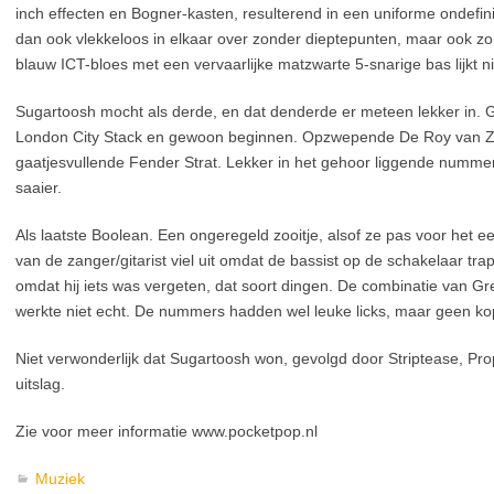
inch effecten en Bogner-kasten, resulterend in een uniforme ondefin
dan ook vlekkeloos in elkaar over zonder dieptepunten, maar ook z
blauw ICT-bloes met een vervaarlijke matzwarte 5-snarige bas lijkt 
Sugartoosh mocht als derde, en dat denderde er meteen lekker in.
London City Stack en gewoon beginnen. Opzwepende De Roy van Zuy
gaatjesvullende Fender Strat. Lekker in het gehoor liggende nummer
saaier.
Als laatste Boolean. Een ongeregeld zooitje, alsof ze pas voor het 
van de zanger/gitarist viel uit omdat de bassist op de schakelaar t
omdat hij iets was vergeten, dat soort dingen. De combinatie van G
werkte niet echt. De nummers hadden wel leuke licks, maar geen kop
Niet verwonderlijk dat Sugartoosh won, gevolgd door Striptease, Pro
uitslag.
Zie voor meer informatie www.pocketpop.nl
Muziek