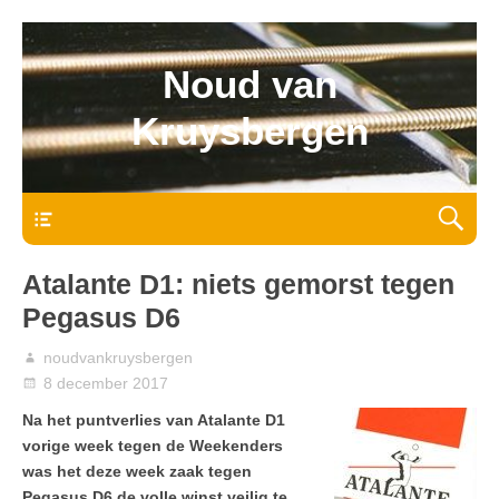
Noud van
Kruysbergen
Bovenmenu
Atalante D1: niets gemorst tegen
Pegasus D6
noudvankruysbergen
8 december 2017
Na het puntverlies van Atalante D1
vorige week tegen de Weekenders
was het deze week zaak tegen
Pegasus D6 de volle winst veilig te