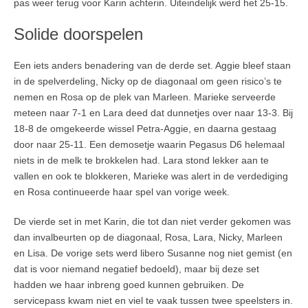
pas weer terug voor Karin achterin. Uiteindelijk werd het 25-15.
Solide doorspelen
Een iets anders benadering van de derde set. Aggie bleef staan
in de spelverdeling, Nicky op de diagonaal om geen risico’s te
nemen en Rosa op de plek van Marleen. Marieke serveerde
meteen naar 7-1 en Lara deed dat dunnetjes over naar 13-3. Bij
18-8 de omgekeerde wissel Petra-Aggie, en daarna gestaag
door naar 25-11. Een demosetje waarin Pegasus D6 helemaal
niets in de melk te brokkelen had. Lara stond lekker aan te
vallen en ook te blokkeren, Marieke was alert in de verdediging
en Rosa continueerde haar spel van vorige week.
De vierde set in met Karin, die tot dan niet verder gekomen was
dan invalbeurten op de diagonaal, Rosa, Lara, Nicky, Marleen
en Lisa. De vorige sets werd libero Susanne nog niet gemist (en
dat is voor niemand negatief bedoeld), maar bij deze set
hadden we haar inbreng goed kunnen gebruiken. De
servicepass kwam niet en viel te vaak tussen twee speelsters in.