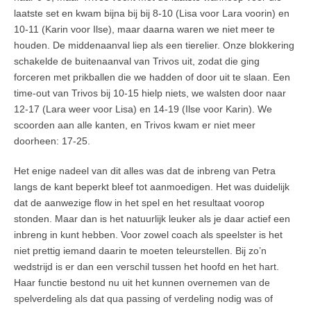
laatste set en kwam bijna bij bij 8-10 (Lisa voor Lara voorin) en
10-11 (Karin voor Ilse), maar daarna waren we niet meer te
houden. De middenaanval liep als een tierelier. Onze blokkering
schakelde de buitenaanval van Trivos uit, zodat die ging
forceren met prikballen die we hadden of door uit te slaan. Een
time-out van Trivos bij 10-15 hielp niets, we walsten door naar
12-17 (Lara weer voor Lisa) en 14-19 (Ilse voor Karin). We
scoorden aan alle kanten, en Trivos kwam er niet meer
doorheen: 17-25.
Het enige nadeel van dit alles was dat de inbreng van Petra
langs de kant beperkt bleef tot aanmoedigen. Het was duidelijk
dat de aanwezige flow in het spel en het resultaat voorop
stonden. Maar dan is het natuurlijk leuker als je daar actief een
inbreng in kunt hebben. Voor zowel coach als speelster is het
niet prettig iemand daarin te moeten teleurstellen. Bij zo’n
wedstrijd is er dan een verschil tussen het hoofd en het hart.
Haar functie bestond nu uit het kunnen overnemen van de
spelverdeling als dat qua passing of verdeling nodig was of