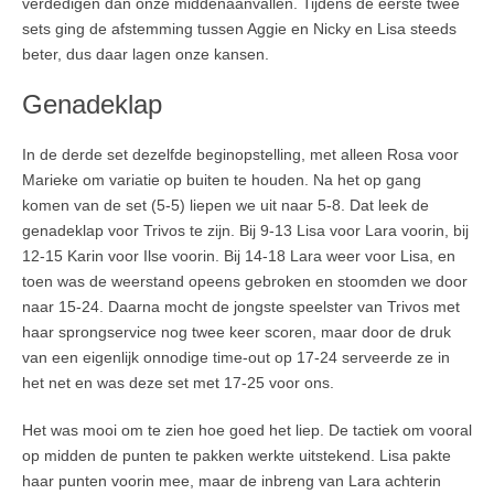
verdedigen dan onze middenaanvallen. Tijdens de eerste twee
sets ging de afstemming tussen Aggie en Nicky en Lisa steeds
beter, dus daar lagen onze kansen.
Genadeklap
In de derde set dezelfde beginopstelling, met alleen Rosa voor
Marieke om variatie op buiten te houden. Na het op gang
komen van de set (5-5) liepen we uit naar 5-8. Dat leek de
genadeklap voor Trivos te zijn. Bij 9-13 Lisa voor Lara voorin, bij
12-15 Karin voor Ilse voorin. Bij 14-18 Lara weer voor Lisa, en
toen was de weerstand opeens gebroken en stoomden we door
naar 15-24. Daarna mocht de jongste speelster van Trivos met
haar sprongservice nog twee keer scoren, maar door de druk
van een eigenlijk onnodige time-out op 17-24 serveerde ze in
het net en was deze set met 17-25 voor ons.
Het was mooi om te zien hoe goed het liep. De tactiek om vooral
op midden de punten te pakken werkte uitstekend. Lisa pakte
haar punten voorin mee, maar de inbreng van Lara achterin