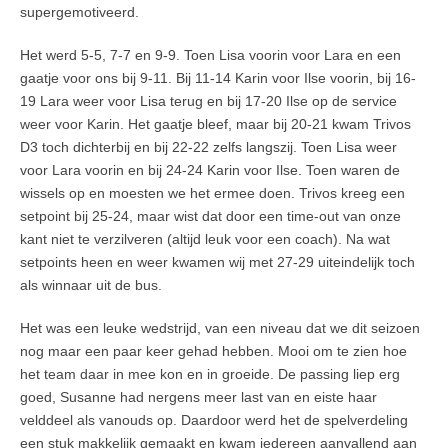
supergemotiveerd.
Het werd 5-5, 7-7 en 9-9. Toen Lisa voorin voor Lara en een
gaatje voor ons bij 9-11. Bij 11-14 Karin voor Ilse voorin, bij 16-
19 Lara weer voor Lisa terug en bij 17-20 Ilse op de service
weer voor Karin. Het gaatje bleef, maar bij 20-21 kwam Trivos
D3 toch dichterbij en bij 22-22 zelfs langszij. Toen Lisa weer
voor Lara voorin en bij 24-24 Karin voor Ilse. Toen waren de
wissels op en moesten we het ermee doen. Trivos kreeg een
setpoint bij 25-24, maar wist dat door een time-out van onze
kant niet te verzilveren (altijd leuk voor een coach). Na wat
setpoints heen en weer kwamen wij met 27-29 uiteindelijk toch
als winnaar uit de bus.
Het was een leuke wedstrijd, van een niveau dat we dit seizoen
nog maar een paar keer gehad hebben. Mooi om te zien hoe
het team daar in mee kon en in groeide. De passing liep erg
goed, Susanne had nergens meer last van en eiste haar
velddeel als vanouds op. Daardoor werd het de spelverdeling
een stuk makkelijk gemaakt en kwam iedereen aanvallend aan