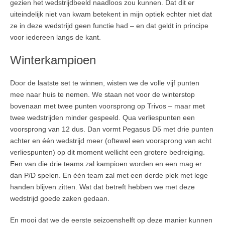
gezien het wedstrijdbeeld naadloos zou kunnen. Dat dit er
uiteindelijk niet van kwam betekent in mijn optiek echter niet dat
ze in deze wedstrijd geen functie had – en dat geldt in principe
voor iedereen langs de kant.
Winterkampioen
Door de laatste set te winnen, wisten we de volle vijf punten
mee naar huis te nemen. We staan net voor de winterstop
bovenaan met twee punten voorsprong op Trivos – maar met
twee wedstrijden minder gespeeld. Qua verliespunten een
voorsprong van 12 dus. Dan vormt Pegasus D5 met drie punten
achter en één wedstrijd meer (oftewel een voorsprong van acht
verliespunten) op dit moment wellicht een grotere bedreiging.
Een van die drie teams zal kampioen worden en een mag er
dan P/D spelen. En één team zal met een derde plek met lege
handen blijven zitten. Wat dat betreft hebben we met deze
wedstrijd goede zaken gedaan.
En mooi dat we de eerste seizoenshelft op deze manier kunnen