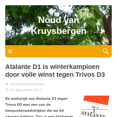
Noud van
Kruysbergen
Bovenmenu
Atalante D1 is winterkampioen
door volle winst tegen Trivos D3
noudvankruysbergen
15 december 2017
De wedstrijd van Atalante D1 tegen
Trivos D3 was een van de
tienpuntenwedstrijden die we dit
seizoen hebben. Dan is een klinkende