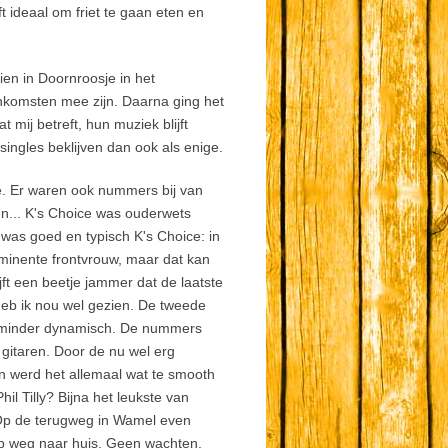
t ideaal om friet te gaan eten en
en in Doornroosje in het
komsten mee zijn. Daarna ging het
 mij betreft, hun muziek blijft
singles beklijven dan ook als enige.
rie. Er waren ook nummers bij van
en... K's Choice was ouderwets
was goed en typisch K's Choice: in
minente frontvrouw, maar dat kan
jft een beetje jammer dat de laatste
heb ik nou wel gezien. De tweede
r, minder dynamisch. De nummers
 gitaren. Door de nu wel erg
n werd het allemaal wat te smooth
il Tilly? Bijna het leukste van
 Op de terugweg in Wamel even
op weg naar huis. Geen wachten,