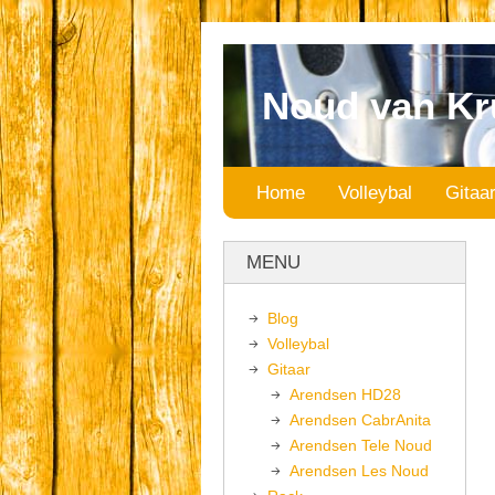
Noud van Kr
Home
Volleybal
Gitaa
MENU
Blog
Volleybal
Gitaar
Arendsen HD28
Arendsen CabrAnita
Arendsen Tele Noud
Arendsen Les Noud