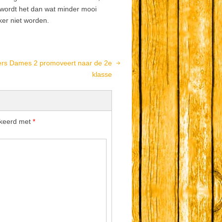
k wordt het dan wat minder mooi
ker niet worden.
rs Dames 2 promoveert naar de 2e
klasse
rkeerd met
*