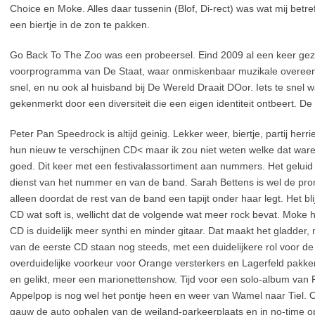
Choice en Moke. Alles daar tussenin (Blof, Di-rect) was wat mij betref
een biertje in de zon te pakken.
Go Back To The Zoo was een probeersel. Eind 2009 al een keer gezi
voorprogramma van De Staat, waar onmiskenbaar muzikale overeen
snel, en nu ook al huisband bij De Wereld Draait DOor. Iets te snel wat
gekenmerkt door een diversiteit die een eigen identiteit ontbeert. De 
Peter Pan Speedrock is altijd geinig. Lekker weer, biertje, partij her
hun nieuw te verschijnen CD< maar ik zou niet weten welke dat war
goed. Dit keer met een festivalassortiment aan nummers. Het geluid 
dienst van het nummer en van de band. Sarah Bettens is wel de pro
alleen doordat de rest van de band een tapijt onder haar legt. Het bli
CD wat soft is, wellicht dat de volgende wat meer rock bevat. Moke 
CD is duidelijk meer synthi en minder gitaar. Dat maakt het gladde
van de eerste CD staan nog steeds, met een duidelijkere rol voor de
overduidelijke voorkeur voor Orange versterkers en Lagerfeld pakke
en gelikt, meer een marionettenshow. Tijd voor een solo-album van Ph
Appelpop is nog wel het pontje heen en weer van Wamel naar Tiel.
gauw de auto ophalen van de weiland-parkeerplaats en in no-time 