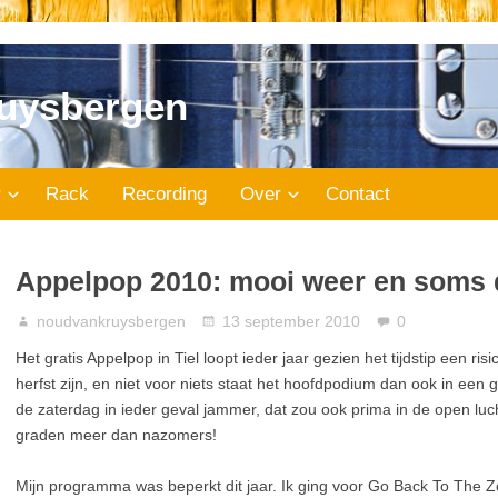
uysbergen
r
Rack
Recording
Over
Contact
Appelpop 2010: mooi weer en soms 
noudvankruysbergen
13 september 2010
0
Het gratis Appelpop in Tiel loopt ieder jaar gezien het tijdstip een ris
herfst zijn, en niet voor niets staat het hoofdpodium dan ook in een g
de zaterdag in ieder geval jammer, dat zou ook prima in de open l
graden meer dan nazomers!
Mijn programma was beperkt dit jaar. Ik ging voor Go Back To The Z