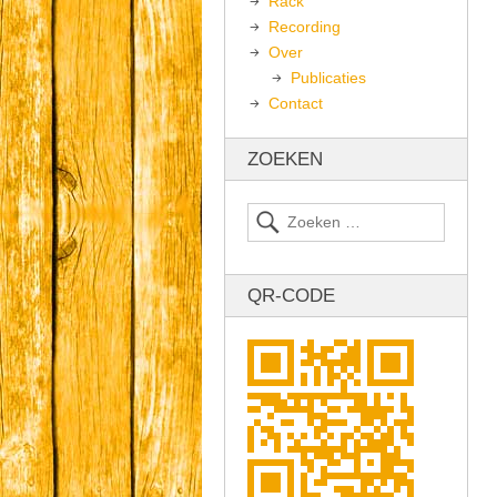
Rack
Recording
Over
Publicaties
Contact
ZOEKEN
QR-CODE