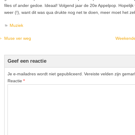
files of ander gedoe. Ideaal! Volgend jaar de 20e Appelpop. Hopelij
weer (!), want dit was qua drukte nog net te doen, meer moet het ze
Muziek
Muse ver weg
Weekende
Geef een reactie
Je e-mailadres wordt niet gepubliceerd.
Vereiste velden zijn gema
Reactie
*