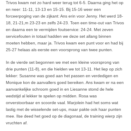
Trivos kwam net zo hard weer terug tot 6-5. Daarna ging het op
en neer: 11-11, 13-13 en 15-15. Bij 15-16 weer een
forceerpoging van de zijkant: Ans erin voor Jenny. Het werd 18-
18, 21-21,m 23-23 en zelfs 24-23. Toen een time-out van Trivos
en daarna een te vermijden foutservice: 24-24. Met zeven
servicefouten in totaal hadden we deze set allang binnen
moeten hebben, maar ja. Trivos kwam een punt voor en had bij
25-27 helaas als eerste een voorsprong van twee punten.
In de vierde set begonnen we met een kleine voorsprong van
drie punten (11-8), en die hielden we tot 13-11. Het liep op zich
lekker: Susanne was goed aan het passen en verdedigen en
Monique kon de aanvallers goed bereiken. Ans kwam er na een
aanvankelijke schroom goed in en Liesanne stond de hele
wedstijd al lekker te spelen op midden. Rosa was
onverstoorbaar en scoorde vaal. Marjolein had het soms wat
lastig met de wisselende set-ups, maar pakte ook haar punten
mee. Ilse deed het goed op de diagonaal, de training wierp zijn
vruchten af.