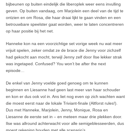
bijbeunen op buiten eindelijk die liberoplek weer eens invulling
geven. Op buiten vandaag, om Marjolein een deel van de tijd te
ontzien en om Rosa, die haar draai lijkt te gaan vinden en een
betrouwbare speelster gaat worden, weer te laten concentreren
op haar positie bij het net.
Hanneke kon na een voorzichtige set vorige week nu wat meer
vrijuit spelen, zeker omdat ze de brace die Jenny voor zichzelf
had gekocht aan mocht, terwijl Jenny zelf door Ilse lekker strak
was ingetaped. Confused? You won’t be after the next
episode…
De enkel van Jenny voelde goed genoeg om te kunnen
beginnen en Liesanne had geen last meer van haar schouder
en kon er dus ook vol in. Ans liet nog even op zich wachten want
die moest eerst naar de lokale Triviant-finale (Altforst rules!).
Dus met Hanneke, Marjolein, Jenny, Monique, Rosa en
Liesanne de eerste set in – en meteen maar drie plekken door.
Ilse was allround achterwacht voor alle semigeblesseerden, dus
moest rekening houden met alle scenario’s.