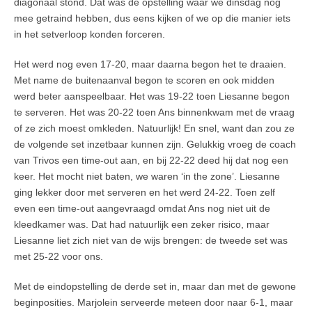
diagonaal stond. Dat was de opstelling waar we dinsdag nog
mee getraind hebben, dus eens kijken of we op die manier iets
in het setverloop konden forceren.
Het werd nog even 17-20, maar daarna begon het te draaien.
Met name de buitenaanval begon te scoren en ook midden
werd beter aanspeelbaar. Het was 19-22 toen Liesanne begon
te serveren. Het was 20-22 toen Ans binnenkwam met de vraag
of ze zich moest omkleden. Natuurlijk! En snel, want dan zou ze
de volgende set inzetbaar kunnen zijn. Gelukkig vroeg de coach
van Trivos een time-out aan, en bij 22-22 deed hij dat nog een
keer. Het mocht niet baten, we waren ‘in the zone’. Liesanne
ging lekker door met serveren en het werd 24-22. Toen zelf
even een time-out aangevraagd omdat Ans nog niet uit de
kleedkamer was. Dat had natuurlijk een zeker risico, maar
Liesanne liet zich niet van de wijs brengen: de tweede set was
met 25-22 voor ons.
Met de eindopstelling de derde set in, maar dan met de gewone
beginposities. Marjolein serveerde meteen door naar 6-1, maar