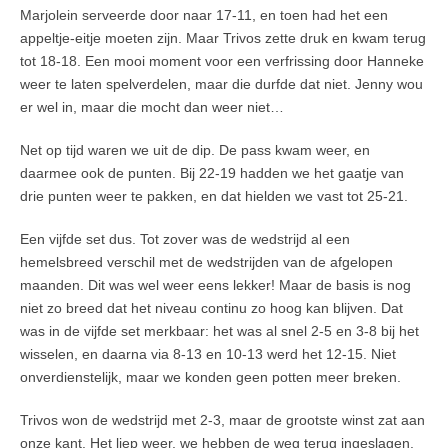
Marjolein serveerde door naar 17-11, en toen had het een
appeltje-eitje moeten zijn. Maar Trivos zette druk en kwam terug
tot 18-18. Een mooi moment voor een verfrissing door Hanneke
weer te laten spelverdelen, maar die durfde dat niet. Jenny wou
er wel in, maar die mocht dan weer niet…
Net op tijd waren we uit de dip. De pass kwam weer, en
daarmee ook de punten. Bij 22-19 hadden we het gaatje van
drie punten weer te pakken, en dat hielden we vast tot 25-21.
Een vijfde set dus. Tot zover was de wedstrijd al een
hemelsbreed verschil met de wedstrijden van de afgelopen
maanden. Dit was wel weer eens lekker! Maar de basis is nog
niet zo breed dat het niveau continu zo hoog kan blijven. Dat
was in de vijfde set merkbaar: het was al snel 2-5 en 3-8 bij het
wisselen, en daarna via 8-13 en 10-13 werd het 12-15. Niet
onverdienstelijk, maar we konden geen potten meer breken.
Trivos won de wedstrijd met 2-3, maar de grootste winst zat aan
onze kant. Het liep weer, we hebben de weg terug ingeslagen.