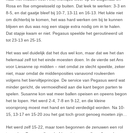
Rosa en Ilse omgewisseld op buiten. Dat leek te werken: 3-3 en
8-5, en dat gaatje bleef bij 10-7, 13-11 en 16-13. Het lukte niet
om dichterbij te komen, het was hard werken om bij te kunnen
blijven en dus was nog een stapje extra nodig om in te halen.
Dat stapje kwam er niet. Pegasus speelde het geroutineerd uit
tot 23-13 en 25-15.
Het was wel duidelijk dat het dus wel kon, maar dat we het dan
helemaal zelf tot het einde moesten doen. In de vierde set Ans
voor Liesanne op midden – niet omdat ze slecht speelde, zeker
niet, maar omdat de middenposities vanavond rouleerden
volgens het bierviltjeprincipe. De service van Pegasus werd wat
minder gericht, de vermoeidheid aan die kant begon parten te
spelen. Susanne kon wat meer ballen opeisen en opeens begon
het te lopen. Het werd 2-4, 7-8 en 9-12, en die kleine
voorsprong moest met hand en tand verdedigd worden. Na 10-
15, 13-17 en 15-20 zou het gat toch groot genoeg moeten zijn…
Het werd zelf 15-22, maar toen begonnen de zenuwen een rol