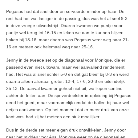
Pegasus had dat snel door en serveerde minder op haar. De
rest had het wat lastiger in de passing, dus was het al snel 9-3
in deze vroege uitwedstrijd. Daarna kwamen we puntje voor
puntje wel terug tot 16-15 en leken we aan te kunnen blijven
haken bij 18-16, maar daarna was Pegasus weer weg naar 21-
16 en meteen ook helemaal weg naar 25-16.
Jenny in de tweede set op de diagonaal voor Monique, die er
passend even niet uitkwam, maar wel aanvallend rendement
had. Het was al snel echter 5-0 en dat gat bleef bij 8-3 en werd
daarna alleen alsmaar groter: 12-4, 17-6, 20-8 en uiteindelijk
25-13. De aanval kwam er geheel niet uit, we liepen continu
achter de feiten aan. De speverdeelster-in-opleiding bij Pegasus
deed het goed, maar voornamelijk omdat de ballen bij haar wel
netjes aankwamen. Op het moment dat er meer druk van onze
kant was, had zij het meteen een stuk moeilijker.
Dus in de derde set meer eigen druk ontwikkelen. Jenny door
naar het midden voor Ans, Monique weer op de diagonaal en