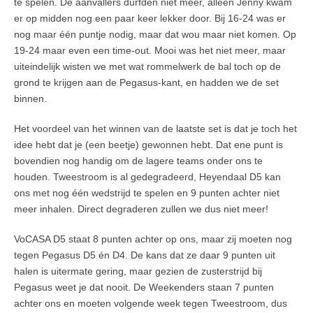
te spelen. De aanvallers durfden niet meer, alleen Jenny kwam
er op midden nog een paar keer lekker door. Bij 16-24 was er
nog maar één puntje nodig, maar dat wou maar niet komen. Op
19-24 maar even een time-out. Mooi was het niet meer, maar
uiteindelijk wisten we met wat rommelwerk de bal toch op de
grond te krijgen aan de Pegasus-kant, en hadden we de set
binnen.
Het voordeel van het winnen van de laatste set is dat je toch het
idee hebt dat je (een beetje) gewonnen hebt. Dat ene punt is
bovendien nog handig om de lagere teams onder ons te
houden. Tweestroom is al gedegradeerd, Heyendaal D5 kan
ons met nog één wedstrijd te spelen en 9 punten achter niet
meer inhalen. Direct degraderen zullen we dus niet meer!
VoCASA D5 staat 8 punten achter op ons, maar zij moeten nog
tegen Pegasus D5 én D4. De kans dat ze daar 9 punten uit
halen is uitermate gering, maar gezien de zusterstrijd bij
Pegasus weet je dat nooit. De Weekenders staan 7 punten
achter ons en moeten volgende week tegen Tweestroom, dus