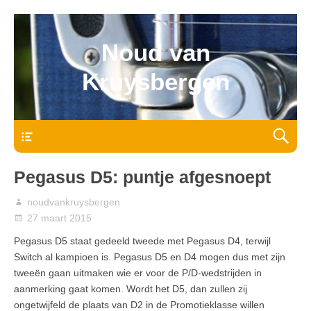
Noud van
Kruysbergen
Bovenmenu
Pegasus D5: puntje afgesnoept
noudvankruysbergen
27 maart 2015
Pegasus D5 staat gedeeld tweede met Pegasus D4, terwijl
Switch al kampioen is. Pegasus D5 en D4 mogen dus met zijn
tweeën gaan uitmaken wie er voor de P/D-wedstrijden in
aanmerking gaat komen. Wordt het D5, dan zullen zij
ongetwijfeld de plaats van D2 in de Promotieklasse willen