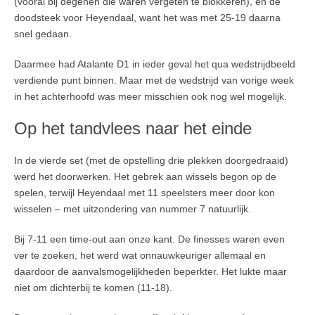
(vooral bij degenen die waren vergeten te blokkeren), en de
doodsteek voor Heyendaal, want het was met 25-19 daarna
snel gedaan.
Daarmee had Atalante D1 in ieder geval het qua wedstrijdbeeld
verdiende punt binnen. Maar met de wedstrijd van vorige week
in het achterhoofd was meer misschien ook nog wel mogelijk.
Op het tandvlees naar het einde
In de vierde set (met de opstelling drie plekken doorgedraaid)
werd het doorwerken. Het gebrek aan wissels begon op de
spelen, terwijl Heyendaal met 11 speelsters meer door kon
wisselen – met uitzondering van nummer 7 natuurlijk.
Bij 7-11 een time-out aan onze kant. De finesses waren even
ver te zoeken, het werd wat onnauwkeuriger allemaal en
daardoor de aanvalsmogelijkheden beperkter. Het lukte maar
niet om dichterbij te komen (11-18).