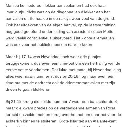
Marilou kon iedereen lekker aanspelen en had ook haar
‘mariloutje. Nicky was op de diagonaal en A lekker aan het
aanvallen en Bo haalde in de ralleys weer veel van de grond.
Ook het uitdekken van de eigen aanval, op de laatste training
nog goed geoefend onder leiding van assistent-coach Mette,
werd veelal consciëntieus uitgevoerd. Het klopte allemaal en
was ook voor het publiek mooi om naar te kijken.
Maar bij 17-14 was Heyendaal toch weer drie puntjes
teruggekomen, dus even een time-out om een herhaling van de
eerste set te voorkomen. Dat lukte met mate, bij Heyendaal ging
alles weer naar nummer 7, dus bij 20-18 nog maar even een
time-out met de opdracht ook de driemeteraanvallen met zijn
drieën te gaan blokkeren.
Bij 21-19 kreeg die zelfde nummer 7 weer een bal achter de 3,
maar die kwam precies op de verdedigende armen van Rosa
terecht en zeilde meteen terug over het net om daar net voor de
achterlijn binnen te stuiteren. Grote hilariteit aan Atalante-kant