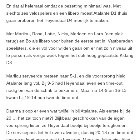
En dat al helemaal omdat de bezetting minimaal was. Met
slechts zes veldspelers en een libero moest Atalante D1 thuis
gaan proberen het Heyendaal D4 moeilijk te maken.
Met Marilou, Rosa, Lotte, Nicky, Marleen en Lara (een plek
terug) en Bo als libero voor buiten de eerste set in. Vastberaden
speelsters, die er vol voor wilden gaan om er net zo’n niveau uit
te persen als vorige week tegen het ook hoog geplaatste Kidang
D3.
Marilou serveerde meteen naar 5-1, en die voorsprong hield
Atalante lang vol. Bij 9-5 had Heyendaal even een time-out
nodig om van de schrik te bekomen. Maar na 14-9 en 16-13
kwam bij 19-14 hun tweede time-out.
Daarna sloop er even wat twijfel in bij Atalante. Als eerste bij de
20 … het zal toch niet?! Blijkbaar geschrokken van de eigen
voorsprong lieten ze Heyendaal beetje bij beetje terugkomen.
De servicepass liet het even afweten, dus bij 20-18 een time-out
aan onze kant om de rust te bewaren. Maar het lukte niet. Nog