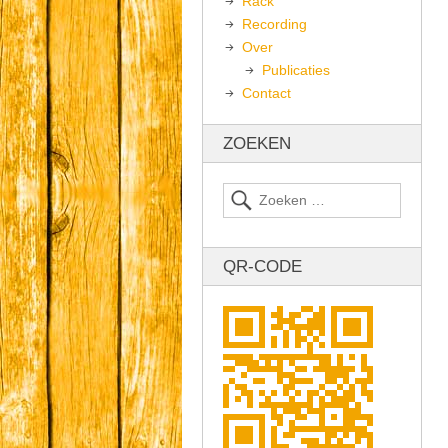
Rack
Recording
Over
Publicaties
Contact
ZOEKEN
QR-CODE