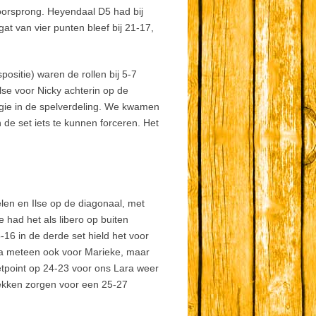
voorsprong. Heyendaal D5 had bij
at van vier punten bleef bij 21-17,
ositie) waren de rollen bij 5-7
lse voor Nicky achterin op de
ggie in de spelverdeling. We kwamen
 de set iets te kunnen forceren. Het
len en Ilse op de diagonaal, met
had het als libero op buiten
-16 in de derde set hield het voor
na meteen ook voor Marieke, maar
setpoint op 24-23 voor ons Lara weer
lekken zorgen voor een 25-27