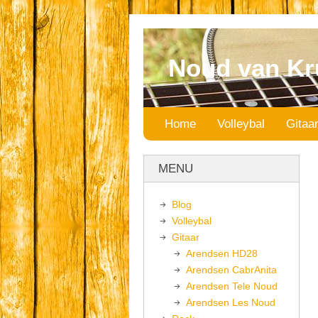
Noud van Kr
Home
Volleybal
Gitaa
MENU
Blog
Volleybal
Gitaar
Arendsen HD28
Arendsen CabrAnita
Arendsen Tele Noud
Arendsen Les Noud