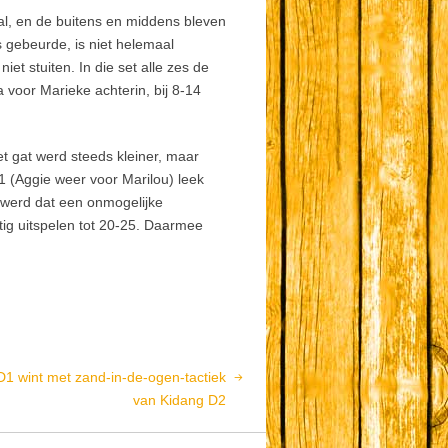
al, en de buitens en middens bleven
 gebeurde, is niet helemaal
t stuiten. In die set alle zes de
a voor Marieke achterin, bij 8-14
et gat werd steeds kleiner, maar
1 (Aggie weer voor Marilou) leek
n werd dat een onmogelijke
tig uitspelen tot 20-25. Daarmee
D1 wint met zand-in-de-ogen-tactiek
van Kidang D2