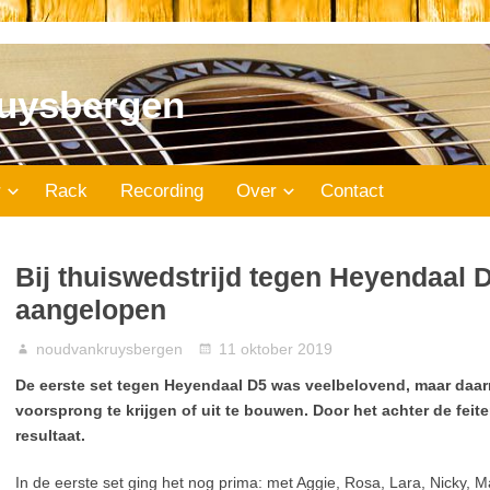
uysbergen
r
Rack
Recording
Over
Contact
Bij thuiswedstrijd tegen Heyendaal D
aangelopen
noudvankruysbergen
11 oktober 2019
De eerste set tegen Heyendaal D5 was veelbelovend, maar daar
voorsprong te krijgen of uit te bouwen. Door het achter de fei
resultaat.
In de eerste set ging het nog prima: met Aggie, Rosa, Lara, Nicky, 