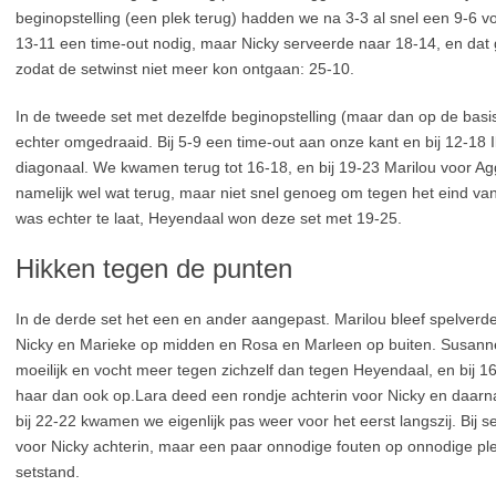
beginopstelling (een plek terug) hadden we na 3-3 al snel een 9-6 
13-11 een time-out nodig, maar Nicky serveerde naar 18-14, en dat g
zodat de setwinst niet meer kon ontgaan: 25-10.
In de tweede set met dezelfde beginopstelling (maar dan op de basisp
echter omgedraaid. Bij 5-9 een time-out aan onze kant en bij 12-18 I
diagonaal. We kwamen terug tot 16-18, en bij 19-23 Marilou voor A
namelijk wel wat terug, maar niet snel genoeg om tegen het eind van
was echter te laat, Heyendaal won deze set met 19-25.
Hikken tegen de punten
In de derde set het een en ander aangepast. Marilou bleef spelverde
Nicky en Marieke op midden en Rosa en Marleen op buiten. Susanne 
moeilijk en vocht meer tegen zichzelf dan tegen Heyendaal, en bij 16
haar dan ook op.Lara deed een rondje achterin voor Nicky en daar
bij 22-22 kwamen we eigenlijk pas weer voor het eerst langszij. Bij 
voor Nicky achterin, maar een paar onnodige fouten op onnodige p
setstand.