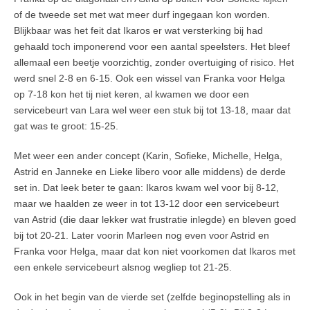
of de tweede set met wat meer durf ingegaan kon worden.
Blijkbaar was het feit dat Ikaros er wat versterking bij had
gehaald toch imponerend voor een aantal speelsters. Het bleef
allemaal een beetje voorzichtig, zonder overtuiging of risico. Het
werd snel 2-8 en 6-15. Ook een wissel van Franka voor Helga
op 7-18 kon het tij niet keren, al kwamen we door een
servicebeurt van Lara wel weer een stuk bij tot 13-18, maar dat
gat was te groot: 15-25.
Met weer een ander concept (Karin, Sofieke, Michelle, Helga,
Astrid en Janneke en Lieke libero voor alle middens) de derde
set in. Dat leek beter te gaan: Ikaros kwam wel voor bij 8-12,
maar we haalden ze weer in tot 13-12 door een servicebeurt
van Astrid (die daar lekker wat frustratie inlegde) en bleven goed
bij tot 20-21. Later voorin Marleen nog even voor Astrid en
Franka voor Helga, maar dat kon niet voorkomen dat Ikaros met
een enkele servicebeurt alsnog wegliep tot 21-25.
Ook in het begin van de vierde set (zelfde beginopstelling als in