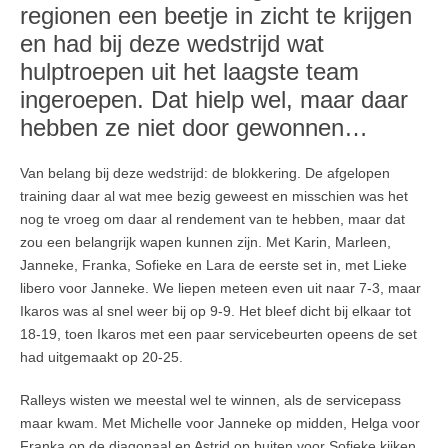
regionen een beetje in zicht te krijgen
en had bij deze wedstrijd wat
hulptroepen uit het laagste team
ingeroepen. Dat hielp wel, maar daar
hebben ze niet door gewonnen…
Van belang bij deze wedstrijd: de blokkering. De afgelopen
training daar al wat mee bezig geweest en misschien was het
nog te vroeg om daar al rendement van te hebben, maar dat
zou een belangrijk wapen kunnen zijn. Met Karin, Marleen,
Janneke, Franka, Sofieke en Lara de eerste set in, met Lieke
libero voor Janneke. We liepen meteen even uit naar 7-3, maar
Ikaros was al snel weer bij op 9-9. Het bleef dicht bij elkaar tot
18-19, toen Ikaros met een paar servicebeurten opeens de set
had uitgemaakt op 20-25.
Ralleys wisten we meestal wel te winnen, als de servicepass
maar kwam. Met Michelle voor Janneke op midden, Helga voor
Franka op de diagonaal en Astrid op buiten voor Sofieke kijken