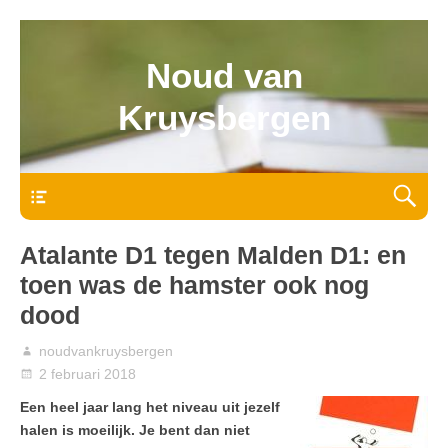
Noud van
Kruysbergen
Bovenmenu
Atalante D1 tegen Malden D1: en
toen was de hamster ook nog
dood
noudvankruysbergen
2 februari 2018
Een heel jaar lang het niveau uit jezelf
halen is moeilijk. Je bent dan niet