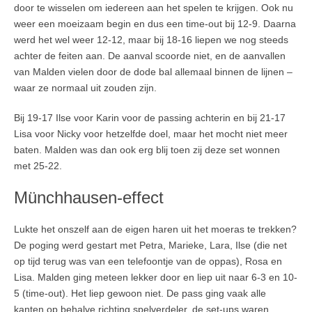
door te wisselen om iedereen aan het spelen te krijgen. Ook nu
weer een moeizaam begin en dus een time-out bij 12-9. Daarna
werd het wel weer 12-12, maar bij 18-16 liepen we nog steeds
achter de feiten aan. De aanval scoorde niet, en de aanvallen
van Malden vielen door de dode bal allemaal binnen de lijnen –
waar ze normaal uit zouden zijn.
Bij 19-17 Ilse voor Karin voor de passing achterin en bij 21-17
Lisa voor Nicky voor hetzelfde doel, maar het mocht niet meer
baten. Malden was dan ook erg blij toen zij deze set wonnen
met 25-22.
Münchhausen-effect
Lukte het onszelf aan de eigen haren uit het moeras te trekken?
De poging werd gestart met Petra, Marieke, Lara, Ilse (die net
op tijd terug was van een telefoontje van de oppas), Rosa en
Lisa. Malden ging meteen lekker door en liep uit naar 6-3 en 10-
5 (time-out). Het liep gewoon niet. De pass ging vaak alle
kanten op behalve richting spelverdeler, de set-ups waren