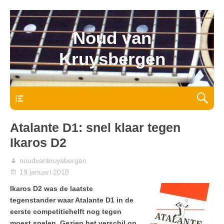
Noud van
Kruysbergen
Bovenmenu
Atalante D1: snel klaar tegen
Ikaros D2
noudvankruysbergen
19 januari 2018
Ikaros D2 was de laatste
tegenstander waar Atalante D1 in de
eerste competitiehelft nog tegen
moest spelen. Gezien het verschil op