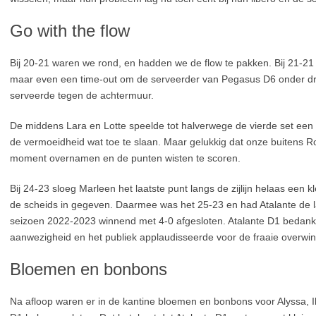
Go with the flow
Bij 20-21 waren we rond, en hadden we de flow te pakken. Bij 21-21 w
maar even een time-out om de serveerder van Pegasus D6 onder druk
serveerde tegen de achtermuur.
De middens Lara en Lotte speelde tot halverwege de vierde set een
de vermoeidheid wat toe te slaan. Maar gelukkig dat onze buitens R
moment overnamen en de punten wisten te scoren.
Bij 24-23 sloeg Marleen het laatste punt langs de zijlijn helaas een k
de scheids in gegeven. Daarmee was het 25-23 en had Atalante de la
seizoen 2022-2023 winnend met 4-0 afgesloten. Atalante D1 bedankt
aanwezigheid en het publiek applaudisseerde voor de fraaie overwin
Bloemen en bonbons
Na afloop waren er in de kantine bloemen en bonbons voor Alyssa, I