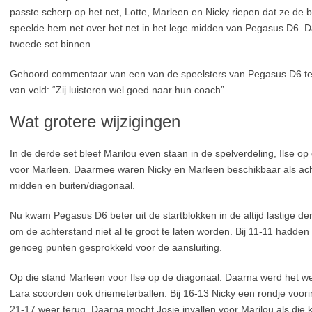
passte scherp op het net, Lotte, Marleen en Nicky riepen dat ze de 
speelde hem net over het net in het lege midden van Pegasus D6.
tweede set binnen.
Gehoord commentaar van een van de speelsters van Pegasus D6 teg
van veld: “Zij luisteren wel goed naar hun coach”.
Wat grotere wijzigingen
In de derde set bleef Marilou even staan in de spelverdeling, Ilse o
voor Marleen. Daarmee waren Nicky en Marleen beschikbaar als acht
midden en buiten/diagonaal.
Nu kwam Pegasus D6 beter uit de startblokken in de altijd lastige der
om de achterstand niet al te groot te laten worden. Bij 11-11 had
genoeg punten gesprokkeld voor de aansluiting.
Op die stand Marleen voor Ilse op de diagonaal. Daarna werd het we
Lara scoorden ook driemeterballen. Bij 16-13 Nicky een rondje voor
21-17 weer terug. Daarna mocht Josje invallen voor Marilou als die 