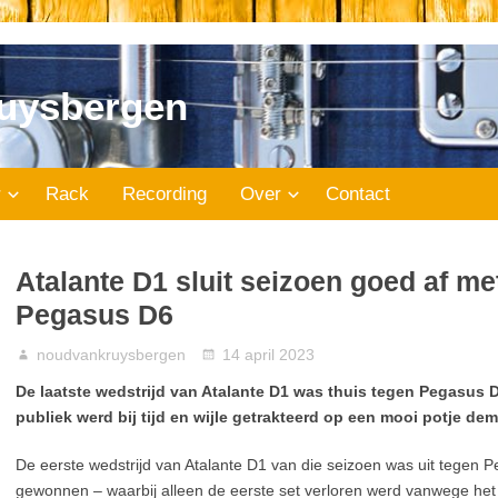
uysbergen
r
Rack
Recording
Over
Contact
Atalante D1 sluit seizoen goed af me
Pegasus D6
noudvankruysbergen
14 april 2023
De laatste wedstrijd van Atalante D1 was thuis tegen Pegasus
publiek werd bij tijd en wijle getrakteerd op een mooi potje dem
De eerste wedstrijd van Atalante D1 van die seizoen was uit tegen 
gewonnen – waarbij alleen de eerste set verloren werd vanwege he