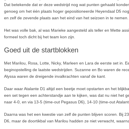
Dat betekende dat er deze wedstrijd nog wat punten gehaald konden
genoeg om het één plaats hoger gepositioneerde Heyendaal D5 nog 
en zelf de zevende plaats aan het eind van het seizoen in te nemen.
Het was volle bak, al was Marieke aangesteld als teller en Mette ass
formeel toch dicht bij het team kon zijn.
Goed uit de startblokken
Met Marilou, Rosa, Lotte, Nicky, Marleen en Lara de eerste set in. 
beginopstelling de laatste wedstrijden. Suzanne en Bo waren de recept
Alyssa waren de dreigende invalkrachten vanaf de kant.
Daar waar Atalante D1 altijd een beetje moet opstarten en het blijkba
een set tegen een achterstandje aan te kijken, was dat nu niet het 
naar 4-0, en via 13-5 (time-out Pegasus D6), 14-10 (time-out Atalan
Daarna was het een kwestie van zelf de punten blijven scoren. Bij 
D6, maar de doortikbal van Marilou hadden ze niet verwacht, waarn