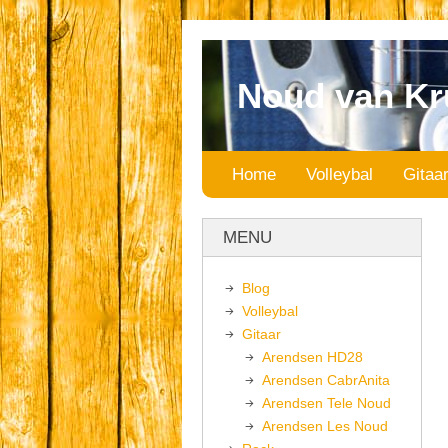
Noud van Kr
Home
Volleybal
Gitaa
MENU
Blog
Volleybal
Gitaar
Arendsen HD28
Arendsen CabrAnita
Arendsen Tele Noud
Arendsen Les Noud