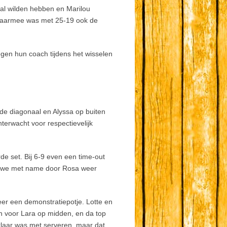
bal wilden hebben en Marilou
 Daarmee was met 25-19 ook de
en hun coach tijdens het wisselen
p de diagonaal en Alyssa op buiten
erwacht voor respectievelijk
de set. Bij 6-9 even een time-out
den we met name door Rosa weer
er een demonstratiepotje. Lotte en
in voor Lara op midden, en da top
klaar was met serveren, maar dat