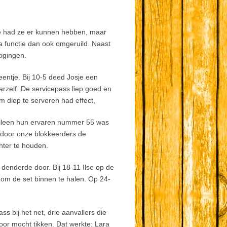
je had ze er kunnen hebben, maar
ua functie dan ook omgeruild. Naast
zigingen.
entje. Bij 10-5 deed Josje een
arzelf. De servicepass liep goed en
 diep te serveren had effect,
Alleen hun ervaren nummer 55 was
 door onze blokkeerders de
hter te houden.
denderde door. Bij 18-11 Ilse op de
r om de set binnen te halen. Op 24-
s bij het net, drie aanvallers die
or mocht tikken. Dat werkte: Lara