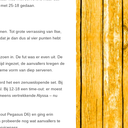
n met 25-18 gedaan.
en. Tot grote verrassing van Ilse,
 dat je dan dus al vier punten hebt
izoen in. De fut was er even uit. De
ijd ingezet, de aanvallers kregen de
tieme vorm van diep serveren.
erd het een zenuwslopende set. Bij
. Bij 12-18 een time-out: er moest
eneens vertrekkende Alyssa – nu
e-out Pegasus D6) en ging erin
 probeerde nog wat aanvallers te
ervicepass.