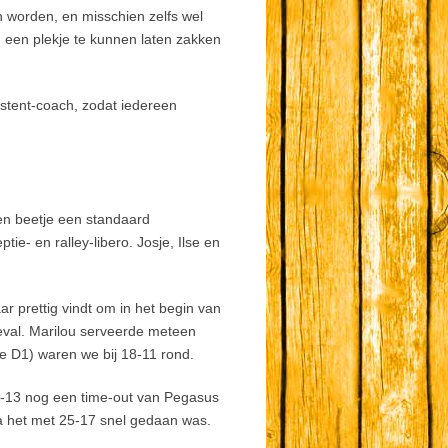
 worden, en misschien zelfs wel
een plekje te kunnen laten zakken
istent-coach, zodat iedereen
Een beetje een standaard
ie- en ralley-libero. Josje, Ilse en
ar prettig vindt om in het begin van
geval. Marilou serveerde meteen
te D1) waren we bij 18-11 rond.
23-13 nog een time-out van Pegasus
a het met 25-17 snel gedaan was.