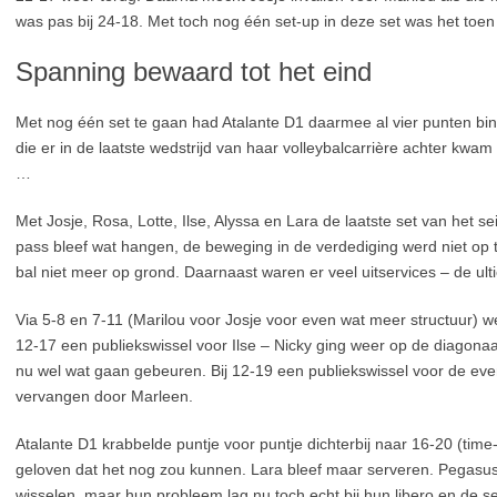
was pas bij 24-18. Met toch nog één set-up in deze set was het toe
Spanning bewaard tot het eind
Met nog één set te gaan had Atalante D1 daarmee al vier punten binn
die er in de laatste wedstrijd van haar volleybalcarrière achter kwam
…
Met Josje, Rosa, Lotte, Ilse, Alyssa en Lara de laatste set van het se
pass bleef wat hangen, de beweging in de verdediging werd niet op t
bal niet meer op grond. Daarnaast waren er veel uitservices – de ul
Via 5-8 en 7-11 (Marilou voor Josje voor even wat meer structuur) w
12-17 een publiekswissel voor Ilse – Nicky ging weer op de diagonaal
nu wel wat gaan gebeuren. Bij 12-19 een publiekswissel voor de ev
vervangen door Marleen.
Atalante D1 krabbelde puntje voor puntje dichterbij naar 16-20 (tim
geloven dat het nog zou kunnen. Lara bleef maar serveren. Pegasus
wisselen, maar hun probleem lag nu toch echt bij hun libero en de s