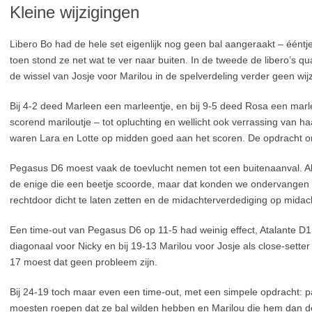
Kleine wijzigingen
Libero Bo had de hele set eigenlijk nog geen bal aangeraakt – éént
toen stond ze net wat te ver naar buiten. In de tweede de libero’s q
de wissel van Josje voor Marilou in de spelverdeling verder geen wij
Bij 4-2 deed Marleen een marleentje, en bij 9-5 deed Rosa een marle
scorend mariloutje – tot opluchting en wellicht ook verrassing van ha
waren Lara en Lotte op midden goed aan het scoren. De opdracht om
Pegasus D6 moest vaak de toevlucht nemen tot een buitenaanval. 
de enige die een beetje scoorde, maar dat konden we ondervangen
rechtdoor dicht te laten zetten en de midachterverdediging op midac
Een time-out van Pegasus D6 op 11-5 had weinig effect, Atalante D1 
diagonaal voor Nicky en bij 19-13 Marilou voor Josje als close-sette
17 moest dat geen probleem zijn.
Bij 24-19 toch maar even een time-out, met een simpele opdracht: pas
moesten roepen dat ze bal wilden hebben en Marilou die hem dan do