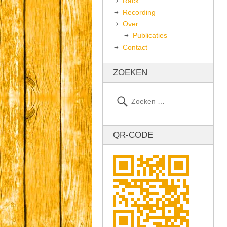
Rack
Recording
Over
Publicaties
Contact
ZOEKEN
QR-CODE