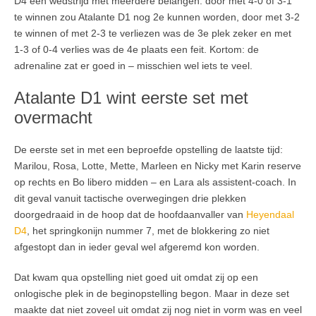
D4 een wedstrijd met meerdere belangen: door met 4-0 of 3-1
te winnen zou Atalante D1 nog 2e kunnen worden, door met 3-2
te winnen of met 2-3 te verliezen was de 3e plek zeker en met
1-3 of 0-4 verlies was de 4e plaats een feit. Kortom: de
adrenaline zat er goed in – misschien wel iets te veel.
Atalante D1 wint eerste set met
overmacht
De eerste set in met een beproefde opstelling de laatste tijd:
Marilou, Rosa, Lotte, Mette, Marleen en Nicky met Karin reserve
op rechts en Bo libero midden – en Lara als assistent-coach. In
dit geval vanuit tactische overwegingen drie plekken
doorgedraaid in de hoop dat de hoofdaanvaller van
Heyendaal
D4
, het springkonijn nummer 7, met de blokkering zo niet
afgestopt dan in ieder geval wel afgeremd kon worden.
Dat kwam qua opstelling niet goed uit omdat zij op een
onlogische plek in de beginopstelling begon. Maar in deze set
maakte dat niet zoveel uit omdat zij nog niet in vorm was en veel