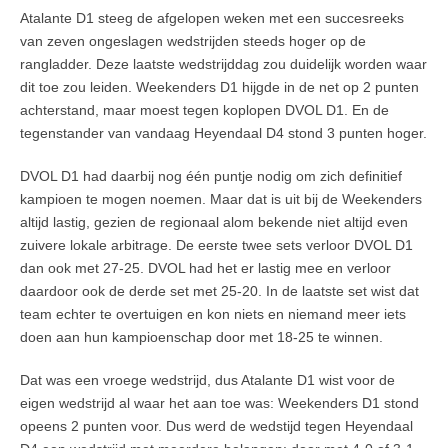
Atalante D1 steeg de afgelopen weken met een succesreeks
van zeven ongeslagen wedstrijden steeds hoger op de
rangladder. Deze laatste wedstrijddag zou duidelijk worden waar
dit toe zou leiden. Weekenders D1 hijgde in de net op 2 punten
achterstand, maar moest tegen koplopen DVOL D1. En de
tegenstander van vandaag Heyendaal D4 stond 3 punten hoger.
DVOL D1 had daarbij nog één puntje nodig om zich definitief
kampioen te mogen noemen. Maar dat is uit bij de Weekenders
altijd lastig, gezien de regionaal alom bekende niet altijd even
zuivere lokale arbitrage. De eerste twee sets verloor DVOL D1
dan ook met 27-25. DVOL had het er lastig mee en verloor
daardoor ook de derde set met 25-20. In de laatste set wist dat
team echter te overtuigen en kon niets en niemand meer iets
doen aan hun kampioenschap door met 18-25 te winnen.
Dat was een vroege wedstrijd, dus Atalante D1 wist voor de
eigen wedstrijd al waar het aan toe was: Weekenders D1 stond
opeens 2 punten voor. Dus werd de wedstijd tegen Heyendaal