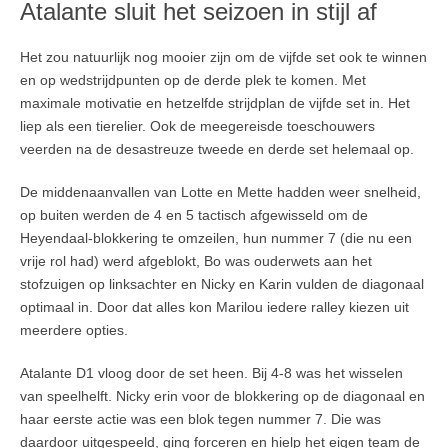
Atalante sluit het seizoen in stijl af
Het zou natuurlijk nog mooier zijn om de vijfde set ook te winnen
en op wedstrijdpunten op de derde plek te komen. Met
maximale motivatie en hetzelfde strijdplan de vijfde set in. Het
liep als een tierelier. Ook de meegereisde toeschouwers
veerden na de desastreuze tweede en derde set helemaal op.
De middenaanvallen van Lotte en Mette hadden weer snelheid,
op buiten werden de 4 en 5 tactisch afgewisseld om de
Heyendaal-blokkering te omzeilen, hun nummer 7 (die nu een
vrije rol had) werd afgeblokt, Bo was ouderwets aan het
stofzuigen op linksachter en Nicky en Karin vulden de diagonaal
optimaal in. Door dat alles kon Marilou iedere ralley kiezen uit
meerdere opties.
Atalante D1 vloog door de set heen. Bij 4-8 was het wisselen
van speelhelft. Nicky erin voor de blokkering op de diagonaal en
haar eerste actie was een blok tegen nummer 7. Die was
daardoor uitgespeeld, ging forceren en hielp het eigen team de