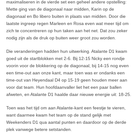
maximaliseren in de vierde set een geheel andere opstelling:
Mette ging van de diagonaal naar midden, Karin op de
diagonaal en Bo libero buiten in plaats van midden. Door die
laatste ingreep regen Marleen en Rosa even wat meer tijd om
zich te concentreren op hun taken aan het net. Dat zou zeker
nodig zijn als de druk op buiten weer groot zou worden.
Die veranderingen hadden hun uitwerking. Atalante D1 kwam
goed uit de startblokken met 2-6. Bij 12-15 Nicky een rondje
voorin voor de blokkering op de diagonaal, bij 14-15 nog even
een time-out aan onze kant, maar toen was er ondanks een
time-out van Heyendaal D4 op 15-19 geen houden meer aan
voor dat team. Hun hoofdaanvaller liet het een paar ballen
afweten, en Atalante D1 haalde daar nieuwe energie uit: 18-25.
Toen was het tijd om aan Atalante-kant een feestje te vieren,
want daarmee kwam het team op de stand gelijk met
Weekenders D1 qua aantal punten en daardoor op de derde
plek vanwege betere setstanden.