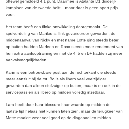
oftewel gemiddeld 4,1 punt. Daarmee is Atalante D1 duidelijk
kampioen van de tweede helft – maar daar is geen apart prijs
voor.
Het team heeft een flinke ontwikkeling doorgemaakt. De
spelverdeling van Marilou is flink gevarieerder geworden, de
middenaanval van Nicky en met name Lotte ging steeds beter,
op buiten hadden Marleen en Rosa steeds meer rendement van
hun extra aanlooptraining en met de 4, 5 en B+ hadden zij meer
aanvalsmogelijkheden.
Karin is een betrouwbare post aan de rechterkant die steeds
meer aansluit bij de rst. Bo is als libero veel veelzijdiger
geworden dan alleen stofzuiger op buiten, maar is nu ook in de
servicepass en als libero op midden volledig inzetbaar.
Lara heeft door haar blessure haar waarde op midden de
laatste tijd helaas niet kunnen laten zien, maar de terugkeer van
Mette maakte weer veel goed op de diagonaal en midden.