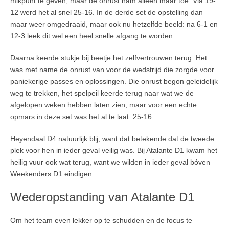
mikpunt te geven, maar de onrust nam alleen maar toe. Via 19-
12 werd het al snel 25-16. In de derde set de opstelling dan
maar weer omgedraaid, maar ook nu hetzelfde beeld: na 6-1 en
12-3 leek dit wel een heel snelle afgang te worden.
Daarna keerde stukje bij beetje het zelfvertrouwen terug. Het
was met name de onrust van voor de wedstrijd die zorgde voor
paniekerige passes en oplossingen. Die onrust begon geleidelijk
weg te trekken, het spelpeil keerde terug naar wat we de
afgelopen weken hebben laten zien, maar voor een echte
opmars in deze set was het al te laat: 25-16.
Heyendaal D4 natuurlijk blij, want dat betekende dat de tweede
plek voor hen in ieder geval veilig was. Bij Atalante D1 kwam het
heilig vuur ook wat terug, want we wilden in ieder geval bóven
Weekenders D1 eindigen.
Wederopstanding van Atalante D1
Om het team even lekker op te schudden en de focus te