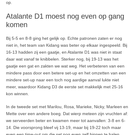
op.
Atalante D1 moest nog even op gang
komen
Bij 5-5 en 8-8 ging het gelijk op. Echte patronen zaten er nog
niet in, het team van Kidang was beter op elkaar ingespeeld. Bij
16-13 hadden zij een gaatje, en Atalante D1 was niet in staat
daar wat vanaf te knibbelen. Sterker nog, bij 19-13 was het
gaatje een gat en zakten we wat weg. Het verbeteren van een
mindere pass door een betere set-up en het omzetten van een
mindere set-up naar een toch nog aardige aanval lukte niet
meer, waardoor Kidang D3 de eerste set makkelijk met 25-16
kon winnen.
In de tweede set met Marilou, Rosa, Marieke, Nicky, Marleen en
Mette over een andere boeg. Dat wierp meteen zijn vruchten af:
we serveerden beter en kwamen meer tot aanvallen: 3-8 en 6-
14. Die voorsprong bleef vij 13-19, maar bij 19-22 toch maar
even een time-out om die set nog even zelf binnen te halen.