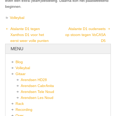
even een extra (team)bestelling. Daarna kon het paasweekend
beginnen.
Volleybal
Atalante D1 tegen
Atalante D1 ouderwets
Xanthos D1 voor het
op stoom tegen VoCASA
eerst weer volle punten
D5
MENU
Blog
Volleybal
Gitaar
Arendsen HD28
Arendsen CabrAnita
Arendsen Tele Noud
Arendsen Les Noud
Rack
Recording
Over