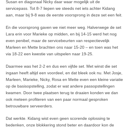
Susan en diagonaal Nicky daar waar mogelijk uit de
servicepass. Tot 8-7 liepen we steeds net iets achter Kidang
aan, maar bij 9-8 was de eerste voorsprong in deze set een feit.
En die voorsprong gaven we niet meer weg. Halverwege de set
Lara erin voor Marieke op midden, en bij 14-15 werd het nog
even penibel, maar de servicebeurten van respectievelijk
Marleen en Mette brachten ons naar 15-20 – en toen was het
via 18-22 een kwestie van uitspelen naar 19-25.
Daarmee was het 2-2 en dus een vijfde set. Met winst die set
ingaan heeft altijd een voordeel, en dat bleek ook nu. Met Josje,
Marleen, Marieke, Nicky, Rosa en Mette even een kleine variatie
op de basisopstelling, zodat er wat andere passopstellingen
kwamen. Door twee plaatsen terug te draaien konden we dan
ook meteen profiteren van een paar normaal gesproken
betrouwbare serveerders.
Dat werkte. Kidang wist even geen scorende oplossing te
bedenken, onze blokkering stond beter en daardoor kon de