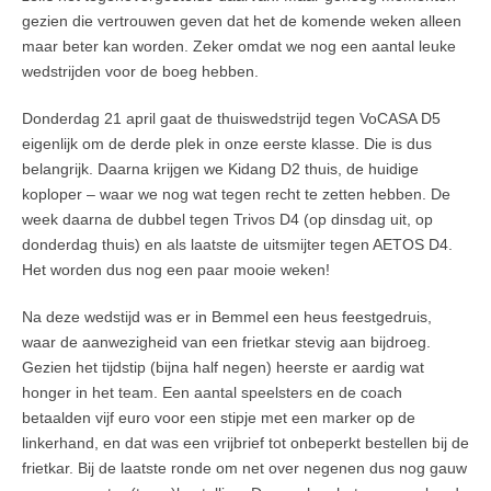
gezien die vertrouwen geven dat het de komende weken alleen
maar beter kan worden. Zeker omdat we nog een aantal leuke
wedstrijden voor de boeg hebben.
Donderdag 21 april gaat de thuiswedstrijd tegen VoCASA D5
eigenlijk om de derde plek in onze eerste klasse. Die is dus
belangrijk. Daarna krijgen we Kidang D2 thuis, de huidige
koploper – waar we nog wat tegen recht te zetten hebben. De
week daarna de dubbel tegen Trivos D4 (op dinsdag uit, op
donderdag thuis) en als laatste de uitsmijter tegen AETOS D4.
Het worden dus nog een paar mooie weken!
Na deze wedstijd was er in Bemmel een heus feestgedruis,
waar de aanwezigheid van een frietkar stevig aan bijdroeg.
Gezien het tijdstip (bijna half negen) heerste er aardig wat
honger in het team. Een aantal speelsters en de coach
betaalden vijf euro voor een stipje met een marker op de
linkerhand, en dat was een vrijbrief tot onbeperkt bestellen bij de
frietkar. Bij de laatste ronde om net over negenen dus nog gauw