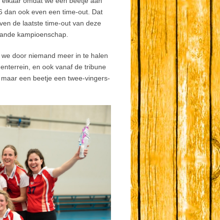
 elkaar omdat we een beetje aan
16 dan ook even een time-out. Dat
ven de laatste time-out van deze
taande kampioenschap.
n we door niemand meer in te halen
nterrein, en ook vanaf de tribune
 maar een beetje een twee-vingers-