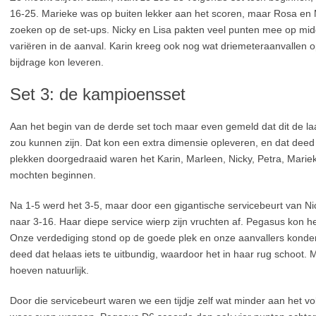
16-25. Marieke was op buiten lekker aan het scoren, maar Rosa en
zoeken op de set-ups. Nicky en Lisa pakten veel punten mee op mid
variëren in de aanval. Karin kreeg ook nog wat driemeteraanvallen op
bijdrage kon leveren.
Set 3: de kampioensset
Aan het begin van de derde set toch maar even gemeld dat dit de l
zou kunnen zijn. Dat kon een extra dimensie opleveren, en dat deed
plekken doorgedraaid waren het Karin, Marleen, Nicky, Petra, Marie
mochten beginnen.
Na 1-5 werd het 3-5, maar door een gigantische servicebeurt van 
naar 3-16. Haar diepe service wierp zijn vruchten af. Pegasus kon h
Onze verdediging stond op de goede plek en onze aanvallers konden
deed dat helaas iets te uitbundig, waardoor het in haar rug schoot. 
hoeven natuurlijk.
Door die servicebeurt waren we een tijdje zelf wat minder aan het v