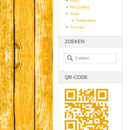
Rack
Recording
Over
Publicaties
Contact
ZOEKEN
QR-CODE