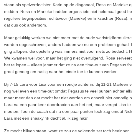
staan als spelverdeelster, Karin op de diagonaal, Rosa en Marieke o
midden. Rosa en Marieke hadden ergens iets niet helemaal goed be
reguliere beginposities rechtsvoor (Marieke) en linksachter (Rosa), m
dat dus ook andersom.
Maar gelukkig werken we niet meer met de oude wedstrijdformuliere
worden opgeschreven, anders hadden we nu een probleem gehad. Ma
ging aflopen, die opstelling was immers niet voor niets zo bedacht. H
We kwamen wel voor, maar het ging niet overtuigend. Rosa serveer
het te lopen – alleen jammer dat ze na een time-out van Pegasus fo
groot genoeg om rustig naar het einde toe te kunnen werken.
Bij 7-15 Lara voor Lisa voor een rondje achterin. Bij 11-21 Marleen 
nog wel even een time-out omdat Pegasus te veel punten achter elka
maar meer dan dat mocht het niet worden om onszelf niet onnodig on
Lara na een paar keer doordraaien aan het net, maar vergat Lisa te
moeten. Toen de coach dat na een paar punten toch zag omdat Nick
Lara met een sneaky “ik dacht al, ik zeg niks”.
Ze mocht blijven staan, want ze zou de volgende set toch beginnen