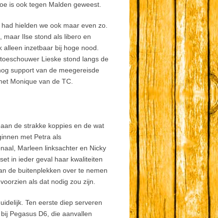
 toe is ook tegen Malden geweest.
en had hielden we ook maar even zo.
maar Ilse stond als libero en
k alleen inzetbaar bij hoge nood.
 toeschouwer Lieske stond langs de
nog support van de meegereisde
 met Monique van de TC.
t aan de strakke koppies en de wat
ginnen met Petra als
onaal, Marleen linksachter en Nicky
t in ieder geval haar kwaliteiten
van de buitenplekken over te nemen
oorzien als dat nodig zou zijn.
delijk. Ten eerste diep serveren
 bij Pegasus D6, die aanvallen