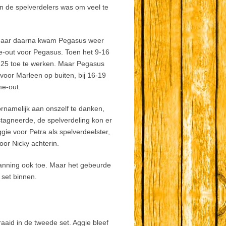
an de spelverdelers was om veel te
, maar daarna kwam Pegasus weer
me-out voor Pegasus. Toen het 9-16
e 25 toe te werken. Maar Pegasus
voor Marleen op buiten, bij 16-19
me-out.
rnamelijk aan onszelf te danken,
stagneerde, de spelverdeling kon er
ie voor Petra als spelverdeelster,
oor Nicky achterin.
anning ook toe. Maar het gebeurde
 set binnen.
aaid in de tweede set. Aggie bleef