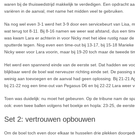
waren bij de thuiswedstrijd makkelijk te verdedigen. Een opdracht a
variëren in de aanval, met name het midden veel te gebruiken.
Na nog wel even 3-1 werd het 3-9 door een servicebeurt van Lisa
wat terug tot 8-11. Bij 8-16 namen we weer wat afstand, dus een ti
was kwam Lara er achterin in voor Nicky met het idee rustig naar d
sputterde tegen. Nog even een time-out bij 13-17, bij 15-18 Marieke 
Nicky weer voor Lara voorin, maar bij 19-20 toch maar de tweede ti
Het werd een spannend einde van de eerste set. Dat hadden we voo
blijkbaar werd de boel wat nerveuzer richting einde set. De passing 
weinig aan toevoegen en de aanval had geen oplossing. Bij 21-21 Agg
bij 21-22 nog een time-out van Pegasus D6 en bij 22-22 Lara weer v
Toen was duidelijk: nu moet het gebeuren. Op de tribune nam de sp
ook: even twee ballen volgens het boekje en hopla: 23-25, de eerste
Set 2: vertrouwen opbouwen
Om de boel toch even door elkaar te husselen drie plekken doorgedr