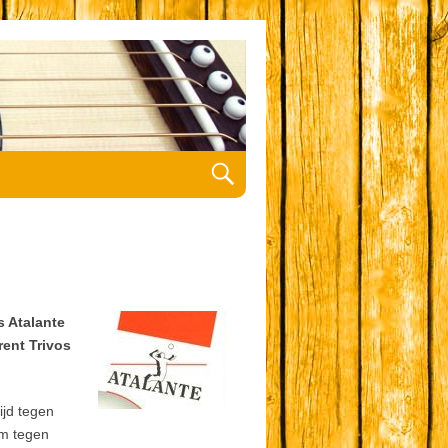
s Atalante
ent Trivos
ijd tegen
rm tegen