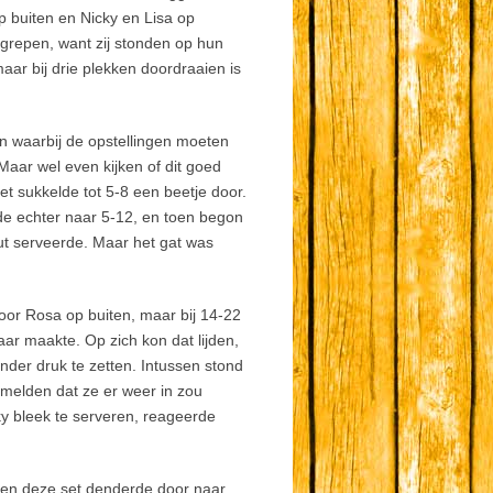
p buiten en Nicky en Lisa op
grepen, want zij stonden op hun
aar bij drie plekken doordraaien is
n waarbij de opstellingen moeten
ar wel even kijken of dit goed
et sukkelde tot 5-8 een beetje door.
de echter naar 5-12, en toen begon
ut serveerde. Maar het gat was
voor Rosa op buiten, maar bij 14-22
ar maakte. Op zich kon dat lijden,
der druk te zetten. Intussen stond
 melden dat ze er weer in zou
y bleek te serveren, reageerde
, en deze set denderde door naar