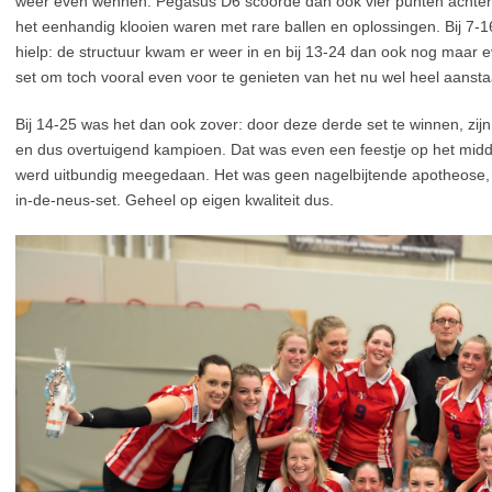
weer even wennen. Pegasus D6 scoorde dan ook vier punten achter
het eenhandig klooien waren met rare ballen en oplossingen. Bij 7-
hielp: de structuur kwam er weer in en bij 13-24 dan ook nog maar e
set om toch vooral even voor te genieten van het nu wel heel aans
Bij 14-25 was het dan ook zover: door deze derde set te winnen, zij
en dus overtuigend kampioen. Dat was even een feestje op het midde
werd uitbundig meegedaan. Het was geen nagelbijtende apotheose,
in-de-neus-set. Geheel op eigen kwaliteit dus.