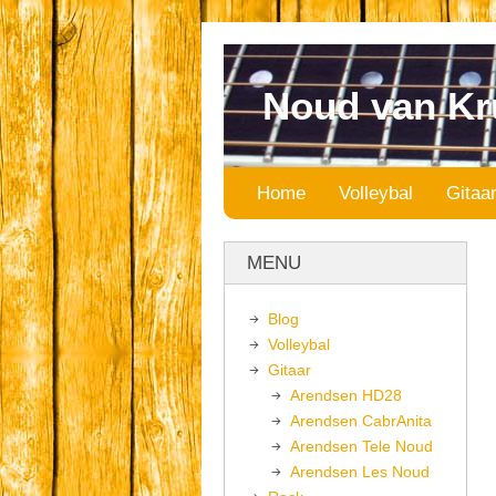
Noud van Kr
Home
Volleybal
Gitaa
MENU
Blog
Volleybal
Gitaar
Arendsen HD28
Arendsen CabrAnita
Arendsen Tele Noud
Arendsen Les Noud