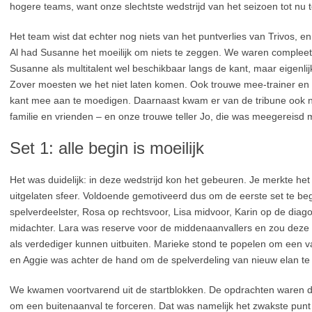
hogere teams, want onze slechtste wedstrijd van het seizoen tot nu
Het team wist dat echter nog niets van het puntverlies van Trivos, 
Al had Susanne het moeilijk om niets te zeggen. We waren compleet, 
Susanne als multitalent wel beschikbaar langs de kant, maar eigenlij
Zover moesten we het niet laten komen. Ook trouwe mee-trainer en
kant mee aan te moedigen. Daarnaast kwam er van de tribune ook 
familie en vrienden – en onze trouwe teller Jo, die was meegereisd
Set 1: alle begin is moeilijk
Het was duidelijk: in deze wedstrijd kon het gebeuren. Je merkte he
uitgelaten sfeer. Voldoende gemotiveerd dus om de eerste set te be
spelverdeelster, Rosa op rechtsvoor, Lisa midvoor, Karin op de diag
midachter. Lara was reserve voor de middenaanvallers en zou deze se
als verdediger kunnen uitbuiten. Marieke stond te popelen om een 
en Aggie was achter de hand om de spelverdeling van nieuw elan te v
We kwamen voortvarend uit de startblokken. De opdrachten waren dui
om een buitenaanval te forceren. Dat was namelijk het zwakste punt