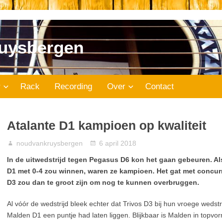
uysbergen
r
Rack
Recording
Over
Contact
Atalante D1 kampioen op kwaliteit
noudvankruysbergen
6 april 2018
In de uitwedstrijd tegen Pegasus D6 kon het gaan gebeuren. Al
D1 met 0-4 zou winnen, waren ze kampioen. Het gat met concurr
D3 zou dan te groot zijn om nog te kunnen overbruggen.
Al vóór de wedstrijd bleek echter dat Trivos D3 bij hun vroege wedstr
Malden D1 een puntje had laten liggen. Blijkbaar is Malden in topvo