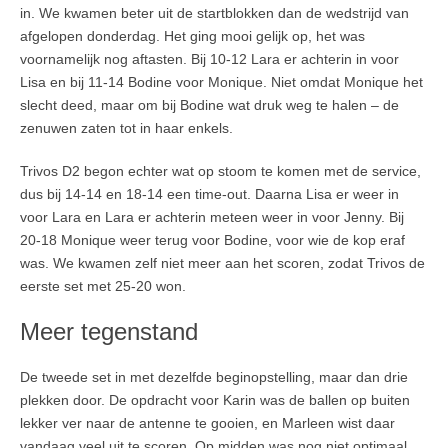
in. We kwamen beter uit de startblokken dan de wedstrijd van
afgelopen donderdag. Het ging mooi gelijk op, het was
voornamelijk nog aftasten. Bij 10-12 Lara er achterin in voor
Lisa en bij 11-14 Bodine voor Monique. Niet omdat Monique het
slecht deed, maar om bij Bodine wat druk weg te halen – de
zenuwen zaten tot in haar enkels.
Trivos D2 begon echter wat op stoom te komen met de service,
dus bij 14-14 en 18-14 een time-out. Daarna Lisa er weer in
voor Lara en Lara er achterin meteen weer in voor Jenny. Bij
20-18 Monique weer terug voor Bodine, voor wie de kop eraf
was. We kwamen zelf niet meer aan het scoren, zodat Trivos de
eerste set met 25-20 won.
Meer tegenstand
De tweede set in met dezelfde beginopstelling, maar dan drie
plekken door. De opdracht voor Karin was de ballen op buiten
lekker ver naar de antenne te gooien, en Marleen wist daar
vandaag veel uit te scoren. Op midden was nog niet optimaal,